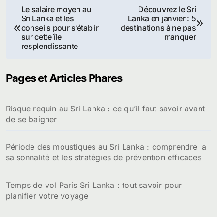
Navigation
Le salaire moyen au
Découvrez le Sri
Sri Lanka et les
Lanka en janvier : 5
de
conseils pour s’établir
destinations à ne pas
sur cette île
manquer
l’article
resplendissante
Pages et Articles Phares
Risque requin au Sri Lanka : ce qu’il faut savoir avant
de se baigner
Période des moustiques au Sri Lanka : comprendre la
saisonnalité et les stratégies de prévention efficaces
Temps de vol Paris Sri Lanka : tout savoir pour
planifier votre voyage