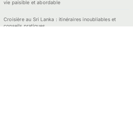
vie paisible et abordable
Croisière au Sri Lanka : itinéraires inoubliables et
conseils pratiques
Prix de la location d’un appartement au Sri Lanka :
budget détaillé par ville
Sri Lanka Voyage