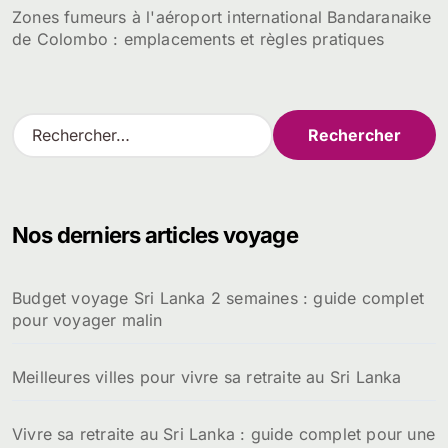
Zones fumeurs à l'aéroport international Bandaranaike
de Colombo : emplacements et règles pratiques
R
e
c
h
e
Nos derniers articles voyage
r
c
h
Budget voyage Sri Lanka 2 semaines : guide complet
e
pour voyager malin
r
:
Meilleures villes pour vivre sa retraite au Sri Lanka
Vivre sa retraite au Sri Lanka : guide complet pour une