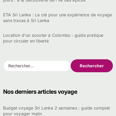
jours : à la découverte de l'île des épices
ETA Sri Lanka : La clé pour une expérience de voyage
sans tracas à Sri Lanka
Location d'un scooter à Colombo : guide pratique
pour circuler en liberté
R
e
c
h
e
Nos derniers articles voyage
r
c
h
Budget voyage Sri Lanka 2 semaines : guide complet
e
pour voyager malin
r