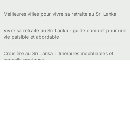
:
Meilleures villes pour vivre sa retraite au Sri Lanka
Vivre sa retraite au Sri Lanka : guide complet pour une
vie paisible et abordable
Croisière au Sri Lanka : itinéraires inoubliables et
conseils pratiques
Prix de la location d’un appartement au Sri Lanka :
budget détaillé par ville