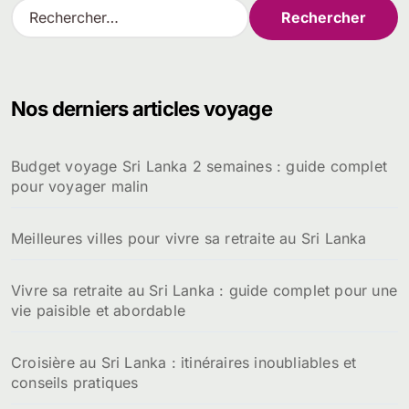
R
e
c
h
e
Nos derniers articles voyage
r
c
h
Budget voyage Sri Lanka 2 semaines : guide complet
e
pour voyager malin
r
:
Meilleures villes pour vivre sa retraite au Sri Lanka
Vivre sa retraite au Sri Lanka : guide complet pour une
vie paisible et abordable
Croisière au Sri Lanka : itinéraires inoubliables et
conseils pratiques