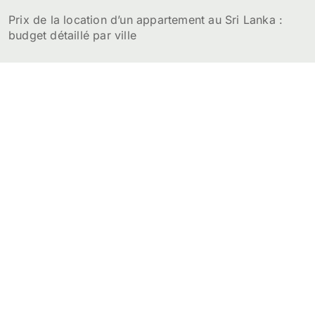
Prix de la location d’un appartement au Sri Lanka :
budget détaillé par ville
Sri Lanka Voyage
Guide pour organiser son séjour ou s'expatrier au
SriLanka