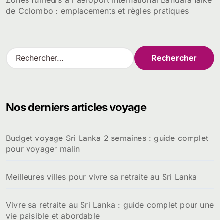
Zones fumeurs à l'aéroport international Bandaranaike
de Colombo : emplacements et règles pratiques
R
e
c
h
e
Nos derniers articles voyage
r
c
h
Budget voyage Sri Lanka 2 semaines : guide complet
e
pour voyager malin
r
:
Meilleures villes pour vivre sa retraite au Sri Lanka
Vivre sa retraite au Sri Lanka : guide complet pour une
vie paisible et abordable