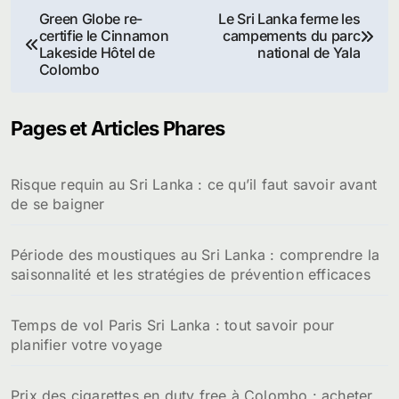
Navigation
Green Globe re-
Le Sri Lanka ferme les
certifie le Cinnamon
campements du parc
de
Lakeside Hôtel de
national de Yala
Colombo
l’article
Pages et Articles Phares
Risque requin au Sri Lanka : ce qu’il faut savoir avant
de se baigner
Période des moustiques au Sri Lanka : comprendre la
saisonnalité et les stratégies de prévention efficaces
Temps de vol Paris Sri Lanka : tout savoir pour
planifier votre voyage
Prix des cigarettes en duty free à Colombo : acheter