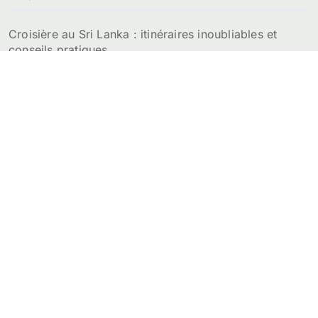
Croisière au Sri Lanka : itinéraires inoubliables et
conseils pratiques
Prix de la location d’un appartement au Sri Lanka :
budget détaillé par ville
Sri Lanka Voyage