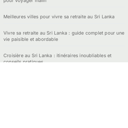
pour voyager malin
r
:
Meilleures villes pour vivre sa retraite au Sri Lanka
Vivre sa retraite au Sri Lanka : guide complet pour une
vie paisible et abordable
Croisière au Sri Lanka : itinéraires inoubliables et
conseils pratiques
Prix de la location d’un appartement au Sri Lanka :
budget détaillé par ville