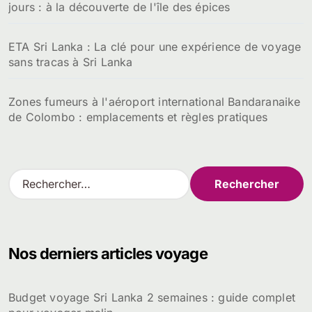
jours : à la découverte de l'île des épices
ETA Sri Lanka : La clé pour une expérience de voyage
sans tracas à Sri Lanka
Zones fumeurs à l'aéroport international Bandaranaike
de Colombo : emplacements et règles pratiques
R
e
c
h
e
Nos derniers articles voyage
r
c
h
Budget voyage Sri Lanka 2 semaines : guide complet
e