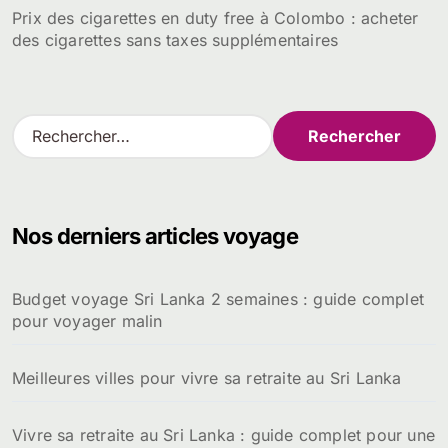
Prix des cigarettes en duty free à Colombo : acheter
des cigarettes sans taxes supplémentaires
R
e
c
h
e
Nos derniers articles voyage
r
c
h
Budget voyage Sri Lanka 2 semaines : guide complet
e
pour voyager malin
r
:
Meilleures villes pour vivre sa retraite au Sri Lanka
Vivre sa retraite au Sri Lanka : guide complet pour une