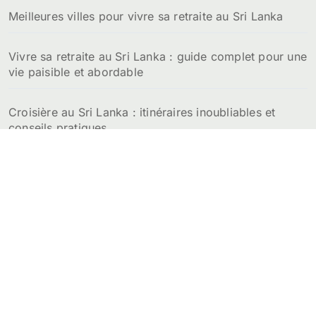
:
Meilleures villes pour vivre sa retraite au Sri Lanka
Vivre sa retraite au Sri Lanka : guide complet pour une
vie paisible et abordable
Croisière au Sri Lanka : itinéraires inoubliables et
conseils pratiques
Prix de la location d’un appartement au Sri Lanka :
budget détaillé par ville