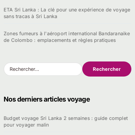
ETA Sri Lanka : La clé pour une expérience de voyage
sans tracas à Sri Lanka
Zones fumeurs à l'aéroport international Bandaranaike
de Colombo : emplacements et règles pratiques
R
e
c
h
e
Nos derniers articles voyage
r
c
h
Budget voyage Sri Lanka 2 semaines : guide complet
e
pour voyager malin
r