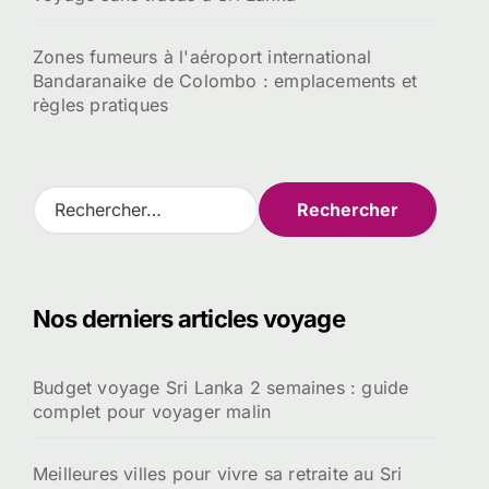
Zones fumeurs à l'aéroport international
Bandaranaike de Colombo : emplacements et
règles pratiques
R
e
c
h
e
Nos derniers articles voyage
r
c
h
Budget voyage Sri Lanka 2 semaines : guide
e
complet pour voyager malin
r
:
Meilleures villes pour vivre sa retraite au Sri